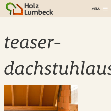
MENU
Holz im Haus
Holz im Garten
teaser-
Bauholz
Baustoffe
dachstuhlau
Service
Über uns
Blog
Kontakt