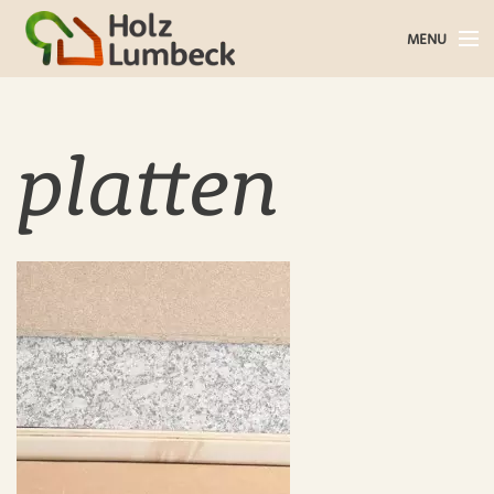
MENU
Holz im Haus
Holz im Garten
platten
Bauholz
Baustoffe
Service
Über uns
Blog
Kontakt