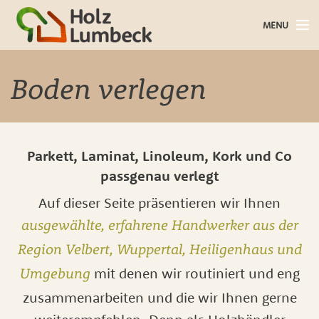
MENU
Holz im Haus
Boden verlegen
Holz im Garten
Bauholz
Parkett, Laminat, Linoleum, Kork und Co
passgenau verlegt
Baustoffe
Auf dieser Seite präsentieren wir Ihnen
Service
ausgewählte, erfahrene Handwerker aus der
Über uns
Region Velbert, Wuppertal, Heiligenhaus und
mit denen wir routiniert und eng
Umgebung
Blog
zusammenarbeiten und die wir Ihnen gerne
Kontakt