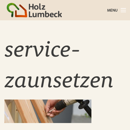
MENU
Holz im Haus
Holz im Garten
service-
Bauholz
Baustoffe
zaunsetzen
Service
Über uns
Blog
Kontakt