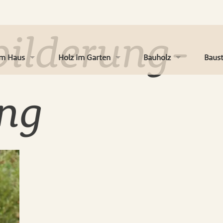
bilderung-
im Haus
Holz im Garten
Bauholz
Baust
Böden
Terrassen
Platten
Dämm
ng
Türen
Zäune
Latten & Konstruktion
Troc
en und Wand
Kinderspielgeräte
Massivholz
Dach
en und Zubehör
Gartenhäuser und Co
Fassaden & Verkleidun
Farbe