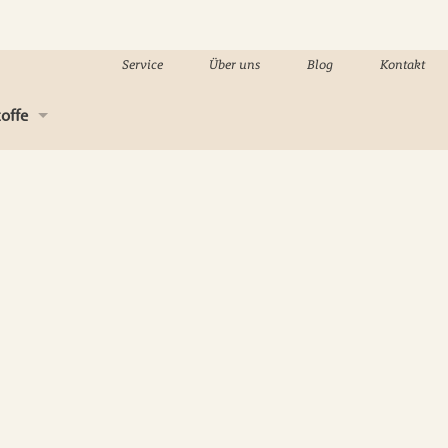
Service
Über uns
Blog
Kontakt
offe
-Material
sholz
kenbau
eindeckung
g
n, Holzpflege & Kleber