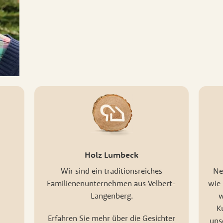
er und Treppen
Gartenambiente
Eise
Holz Lumbeck
Wir sind ein traditionsreiches
Ne
Familienenunternehmen aus Velbert-
wie 
Langenberg.
w
K
Erfahren Sie mehr über die Gesichter
uns