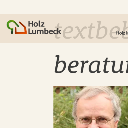
textbe
Holz 
beratu
Deck
Leist