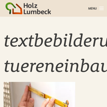
MENU
Holz im Haus
Holz im Garten
textbebilder
Bauholz
Baustoffe
tuereneinba
Service
Über uns
Blog
Kontakt