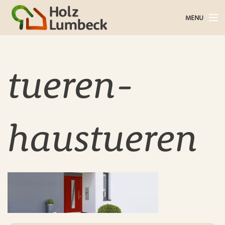
MENU
Holz im Haus
Holz im Garten
tueren-
Bauholz
Baustoffe
haustueren
Service
Über uns
Blog
Kontakt