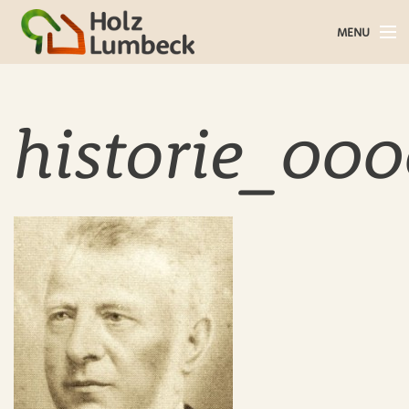
MENU
Holz im Haus
Holz im Garten
historie_000
Bauholz
Baustoffe
Service
Über uns
Blog
Kontakt