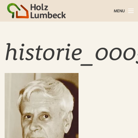
MENU
Holz im Haus
Holz im Garten
historie_00
Bauholz
Baustoffe
Service
Über uns
Blog
Kontakt