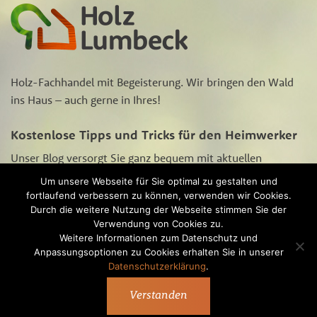
Holz-Fachhandel mit Begeisterung. Wir bringen den Wald
ins Haus – auch gerne in Ihres!
Kostenlose Tipps und Tricks für den Heimwerker
Unser Blog versorgt Sie ganz bequem mit aktuellen
Aktions-Angeboten, Neugigkeiten rund um‘s Heimwerken
Um unsere Webseite für Sie optimal zu gestalten und
und Tipps und Tricks zur Holzpflege und -bearbeitung.
fortlaufend verbessern zu können, verwenden wir Cookies.
Schauen Sie sich
hier
unseren Blog an.
Durch die weitere Nutzung der Webseite stimmen Sie der
Verwendung von Cookies zu.
Weitere Informationen zum Datenschutz und
Anpassungsoptionen zu Cookies erhalten Sie in unserer
Datenschutzerklärung
.
® Alle Rechte vorbehalten
Über Holz Lumbeck
Service
Blog
Kontakt
Verstanden
Impressum
Datenschutzerklärung
AGB