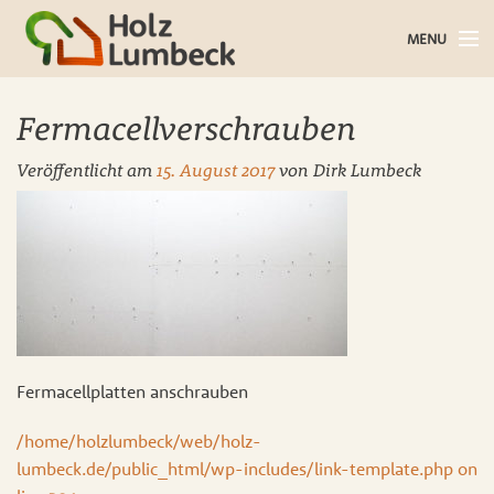
MENU
Holz im Haus
Fermacellverschrauben
Holz im Garten
Veröffentlicht am
15. August 2017
von
Dirk Lumbeck
Bauholz
Baustoffe
Service
Über uns
Fermacellplatten anschrauben
Blog
/home/holzlumbeck/web/holz-
lumbeck.de/public_html/wp-includes/link-template.php on
Kontakt