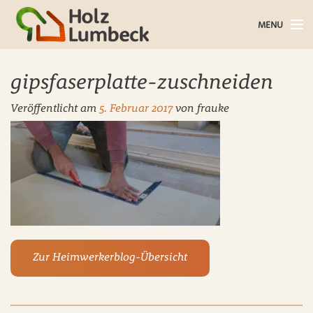
MENU
Holz im Haus
gipsfaserplatte-zuschneiden
Holz im Garten
Veröffentlicht am
5. Februar 2017
von
frauke
Bauholz
Baustoffe
Service
Über uns
Zur Heimwerkerblog-Übersicht
Blog
Kontakt