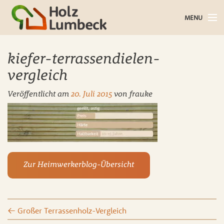
MENU
Holz im Haus
kiefer-terrassendielen-
Holz im Garten
vergleich
Veröffentlicht am
20. Juli 2015
von
frauke
Bauholz
Baustoffe
Service
Zur Heimwerkerblog-Übersicht
Über uns
Blog
←
Großer Terrassenholz-Vergleich
Kontakt