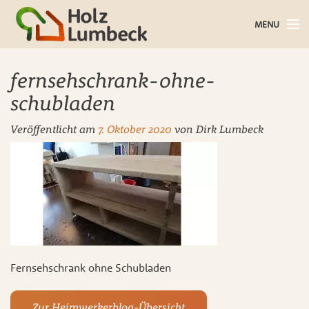
MENU
Holz im Haus
fernsehschrank-ohne-
Holz im Garten
schubladen
Veröffentlicht am
7. Oktober 2020
von
Dirk Lumbeck
Bauholz
Baustoffe
Service
Über uns
Fernsehschrank ohne Schubladen
Blog
Kontakt
Zur Heimwerkerblog-Übersicht