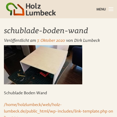
MENU
Holz im Haus
schublade-boden-wand
Holz im Garten
Veröffentlicht am
7. Oktober 2020
von
Dirk Lumbeck
Bauholz
Baustoffe
Service
Über uns
Schublade Boden Wand
Blog
/home/holzlumbeck/web/holz-
lumbeck.de/public_html/wp-includes/link-template.php on
Kontakt