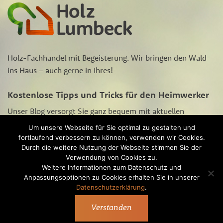
Holz-Fachhandel mit Begeisterung. Wir bringen den Wald
ins Haus – auch gerne in Ihres!
Kostenlose Tipps und Tricks für den Heimwerker
Unser Blog versorgt Sie ganz bequem mit aktuellen
Aktions-Angeboten, Neugigkeiten rund um‘s Heimwerken
Um unsere Webseite für Sie optimal zu gestalten und
und Tipps und Tricks zur Holzpflege und -bearbeitung.
fortlaufend verbessern zu können, verwenden wir Cookies.
Schauen Sie sich
hier
unseren Blog an.
Durch die weitere Nutzung der Webseite stimmen Sie der
Verwendung von Cookies zu.
Weitere Informationen zum Datenschutz und
Anpassungsoptionen zu Cookies erhalten Sie in unserer
Datenschutzerklärung
.
® Alle Rechte vorbehalten
Über Holz Lumbeck
Service
Blog
Kontakt
Verstanden
Impressum
Datenschutzerklärung
AGB