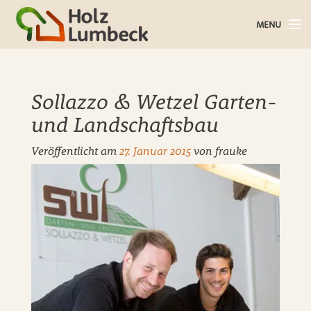
MENU
Holz im Haus
Sollazzo & Wetzel Garten-
Holz im Garten
und Landschaftsbau
Bauholz
Veröffentlicht am
27. Januar 2015
von
frauke
Baustoffe
Service
Über uns
Blog
Kontakt