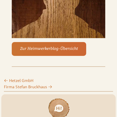
Zur Heimwerkerblog-Übersicht
←
Hetzel GmbH
Firma Stefan Bruckhaus
→