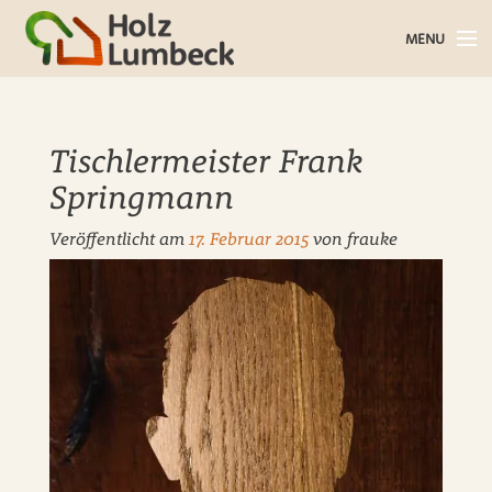
MENU
Holz im Haus
Tischlermeister Frank
Holz im Garten
Springmann
Bauholz
Veröffentlicht am
17. Februar 2015
von
frauke
Baustoffe
Service
Über uns
Blog
Kontakt