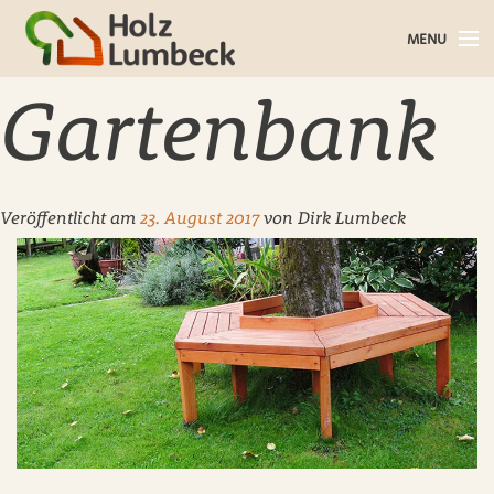
MENU
Holz im Haus
Gartenbank
Holz im Garten
Bauholz
Veröffentlicht am
23. August 2017
von
Dirk Lumbeck
Baustoffe
Service
Über uns
Blog
Kontakt