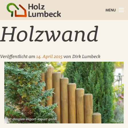
MENU
Holz im Haus
Holzwand
Holz im Garten
Bauholz
Veröffentlicht am
14. April 2015
von
Dirk Lumbeck
Baustoffe
Service
Über uns
Blog
Kontakt