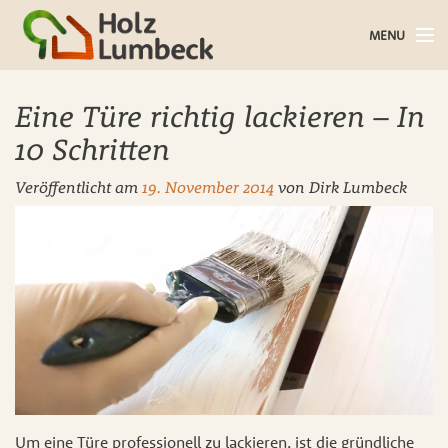
MENU
Holz im Haus
Eine Türe richtig lackieren – In
Holz im Garten
10 Schritten
Veröffentlicht am
19. November 2014
von
Dirk Lumbeck
Bauholz
Baustoffe
Service
Über uns
Blog
Um eine Türe professionell zu lackieren, ist die gründliche
Kontakt