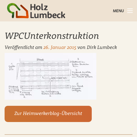
MENU
Holz im Haus
WPCUnterkonstruktion
Holz im Garten
Veröffentlicht am
26. Januar 2015
von
Dirk Lumbeck
Bauholz
Baustoffe
Service
Über uns
Zur Heimwerkerblog-Übersicht
Blog
Kontakt