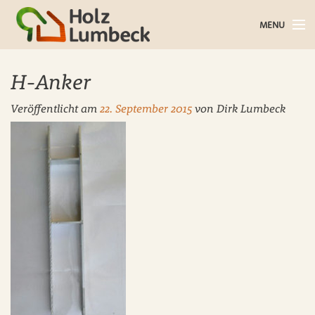
MENU
Holz im Haus
H-Anker
Holz im Garten
Veröffentlicht am
22. September 2015
von
Dirk Lumbeck
Bauholz
Baustoffe
Service
Über uns
Blog
Kontakt