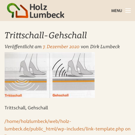
MENU
Holz im Haus
Trittschall-Gehschall
Holz im Garten
Veröffentlicht am
7. Dezember 2020
von
Dirk Lumbeck
Bauholz
Baustoffe
Service
Über uns
Trittschall, Gehschall
Blog
/home/holzlumbeck/web/holz-
lumbeck.de/public_html/wp-includes/link-template.php on
Kontakt