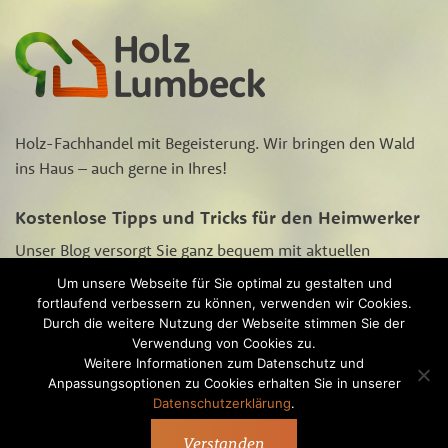
Holz-Fachhandel mit Begeisterung. Wir bringen den Wald
ins Haus – auch gerne in Ihres!
Kostenlose Tipps und Tricks für den Heimwerker
Unser Blog versorgt Sie ganz bequem mit aktuellen
Aktions-Angeboten, Neugigkeiten rund um‘s Heimwerken
Um unsere Webseite für Sie optimal zu gestalten und
und Tipps und Tricks zur Holzpflege und -bearbeitung.
fortlaufend verbessern zu können, verwenden wir Cookies.
Schauen Sie sich
hier
unseren Blog an.
Durch die weitere Nutzung der Webseite stimmen Sie der
Verwendung von Cookies zu.
Weitere Informationen zum Datenschutz und
Anpassungsoptionen zu Cookies erhalten Sie in unserer
Datenschutzerklärung
.
® Alle Rechte vorbehalten
Über Holz Lumbeck
Service
Blog
Kontakt
Verstanden