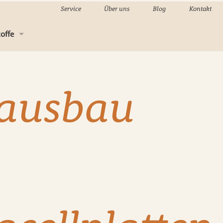
Service
Über uns
Blog
Kontakt
offe
-Material
ausbau
sholz
kenbau
eindeckung
g
n, Holzpflege & Kleber
nwaren