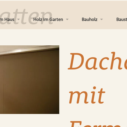
atten
im Haus
Holz im Garten
Bauholz
Baust
Böden
Terrassen
Platten
Dämm
Dach
Türen
Zäune
Latten & Konstruktion
Troc
en und Wand
Kinderspielgeräte
Massivholz
Dach
mit
en und Zubehör
Gartenhäuser und Co
Fassaden & Verkleidun
Farbe
er und Treppen
Gartenambiente
Eise