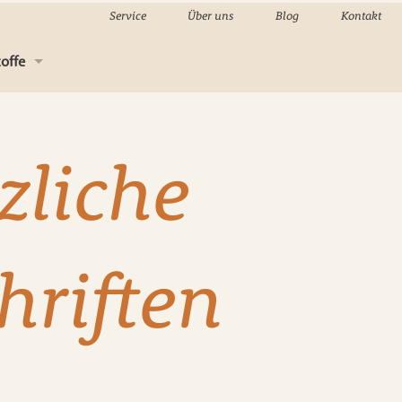
Service
Über uns
Blog
Kontakt
offe
-Material
zliche
sholz
kenbau
eindeckung
hriften
g
n, Holzpflege & Kleber
nwaren