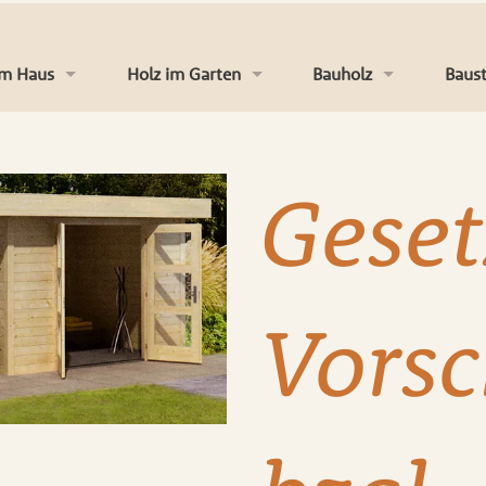
im Haus
Holz im Garten
Bauholz
Baust
Böden
Terrassen
Platten
Dämm
Geset
Türen
Zäune
Latten & Konstruktion
Troc
en und Wand
Kinderspielgeräte
Massivholz
Dach
Vorsc
en und Zubehör
Gartenhäuser und Co
Fassaden & Verkleidun
Farbe
er und Treppen
Gartenambiente
Eise