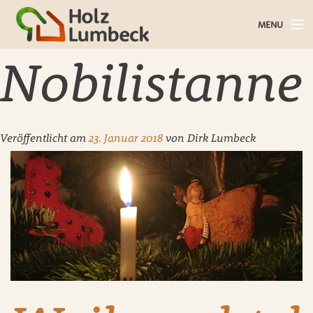
MENU
Holz im Haus
Nobilistanne
Holz im Garten
Bauholz
Veröffentlicht am
23. Januar 2018
von
Dirk Lumbeck
Baustoffe
Service
Über uns
Blog
Kontakt