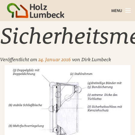
MENU
Holz im Haus
Sicherheitsm
Holz im Garten
Bauholz
Veröffentlicht am
24. Januar 2016
von
Dirk Lumbeck
Baustoffe
Service
Über uns
Blog
Kontakt