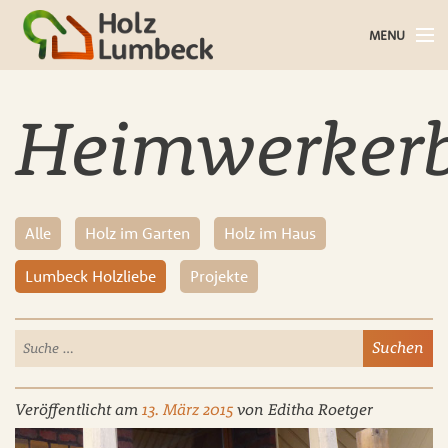
MENU
Holz im Haus
Heimwerker
Holz im Garten
Bauholz
Alle
Holz im Garten
Holz im Haus
Baustoffe
Lumbeck Holzliebe
Projekte
Service
Über uns
Blog
Veröffentlicht am
13. März 2015
von
Editha Roetger
Kontakt