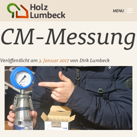
MENU
Holz im Haus
CM-Messung
Holz im Garten
Bauholz
Veröffentlicht am
3. Januar 2017
von
Dirk Lumbeck
Baustoffe
Service
Über uns
Blog
Kontakt