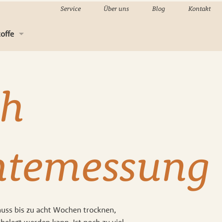
Service
Über uns
Blog
Kontakt
offe
-Material
ch
sholz
kenbau
eindeckung
htemessung
g
n, Holzpflege & Kleber
nwaren
muss bis zu acht Wochen trocknen,